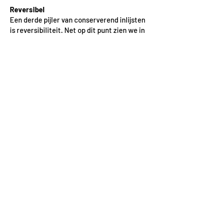
Reversibel
Een derde pijler van conserverend inlijsten
is reversibiliteit. Net op dit punt zien we in
de praktijk echter het vaakst problemen
ontstaan. Het is namelijk een probleem dat
zich meestal pas jaren later manifesteert,
wanneer een kunstwerk opnieuw uit de
lijst moet worden gehaald.
Om correct ingelijst te worden, moet de
aanhechting van het kunstwerk niet alleen
zuurvrij zijn, maar ook volledig reversibel.
Dit betekent dat het werk — ongeacht hoe
lang het ingelijst is geweest — zonder
schade opnieuw uit de lijst kan worden
verwijderd.
Daarom maken wij gebruik van
bevestigingstechnieken die het kunstwerk
veilig op zijn plaats houden, maar die later
altijd weer ongedaan kunnen worden
gemaakt zonder het werk te beschadigen
en die bovendien 100% zuurvrij zijn.