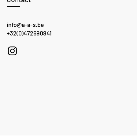
info@a-a-s.be
+32(0)472690841