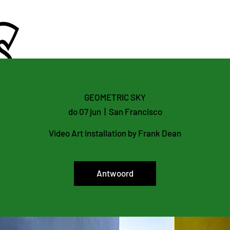
Always looking
out for your art
GEOMETRIC SKY
do 07 jun
  |  
San Francisco
Video Art installation by Frank Dean
Antwoord